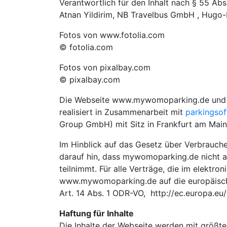
Verantwortlich für den Inhalt nach § 55 Ab
Atnan Yildirim, NB Travelbus GmbH , Hugo-
Fotos von www.fotolia.com
© fotolia.com
Fotos von pixalbay.com
© pixalbay.com
Die Webseite www.mywomoparking.de und
realisiert in Zusammenarbeit mit
parkingsof
Group GmbH) mit Sitz in Frankfurt am Main
Im Hinblick auf das Gesetz über Verbrauch
darauf hin, dass mywomoparking.de nicht an
teilnimmt. Für alle Verträge, die im elektr
www.mywomoparking.de auf die europäische
Art. 14 Abs. 1 ODR-VO, http://ec.europa.eu
Haftung für Inhalte
Die Inhalte der Webseite werden mit größte