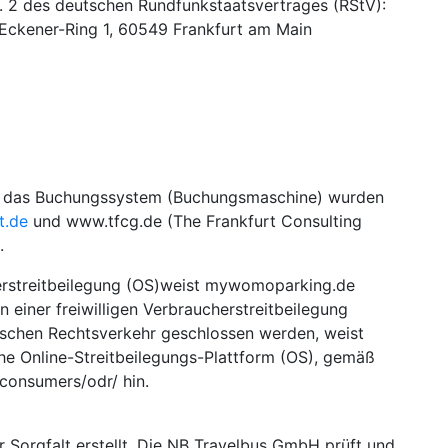
s. 2 des deutschen Rundfunkstaatsvertrages (RStV):
Eckener-Ring 1, 60549 Frankfurt am Main
 das Buchungssystem (Buchungsmaschine) wurden
t.de
und www.tfcg.de (The Frankfurt Consulting
.
erstreitbeilegung (OS)weist mywomoparking.de
 einer freiwilligen Verbraucherstreitbeilegung
onischen Rechtsverkehr geschlossen werden, weist
 Online-Streitbeilegungs-Plattform (OS), gemäß
/consumers/odr/ hin.
r Sorgfalt erstellt. Die NB Travelbus GmbH prüft und